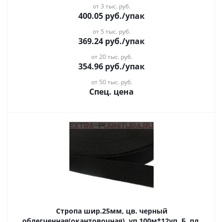
от 3 тыс. руб.
400.05
руб.
/упак
от 5 тыс. руб.
369.24
руб.
/упак
от 20 тыс. руб.
354.96
руб.
/упак
от 50 тыс. руб.
Спец. цена
Стропа шир.25мм, цв. черный
облегченная(окантовочная), уп.100м*12уп, Б, пл.