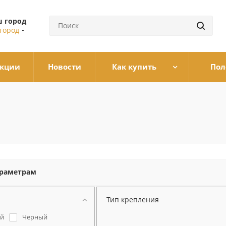
 город
город
кции
Новости
Как купить
Пол
араметрам
Тип крепления
й
Черный