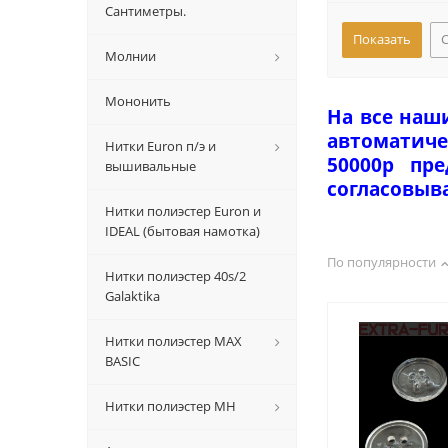
Сантиметры.
Молнии
Мононить
На все наш
автоматиче
Нитки Euron п/э и
50000р пр
вышивальные
согласовыв
Нитки полиэстер Euron и
IDEAL (бытовая намотка)
По популярности
Нитки полиэстер 40s/2
Galaktika
Нитки полиэстер MAX
BASIC
Нитки полиэстер MH