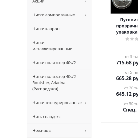
Акции
Нитки армированные
Пугови
прозрачн
Нитки капрон
упаковка
Нитки
металлизированные
от 3 ты
715.68
ру
Нитки полиэстер 40s/2
от 5 ты
Нитки полиэстер 40s/2
665.28
ру
Routsher, Ariadna
от 20 ты
(Распродажа)
645.12
ру
Нитки текстурированные
от 50 ты
Спец.
Нить спандекс
Ножницы