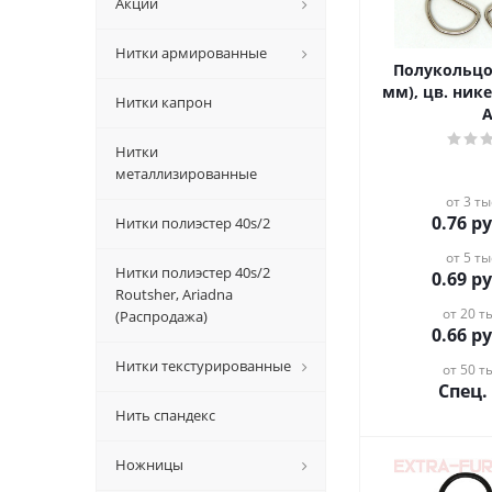
Акции
Нитки армированные
Полукольцо
мм), цв. ник
Нитки капрон
Нитки
металлизированные
от 3 ты
0.76
ру
Нитки полиэстер 40s/2
от 5 ты
Нитки полиэстер 40s/2
0.69
ру
Routsher, Ariadna
от 20 ты
(Распродажа)
0.66
ру
Нитки текстурированные
от 50 ты
Спец.
Нить спандекс
Ножницы