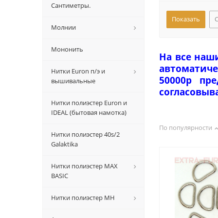
Сантиметры.
Молнии
Мононить
На все наш
автоматиче
Нитки Euron п/э и
50000р пр
вышивальные
согласовыв
Нитки полиэстер Euron и
IDEAL (бытовая намотка)
По популярности
Нитки полиэстер 40s/2
Galaktika
Нитки полиэстер MAX
BASIC
Нитки полиэстер MH