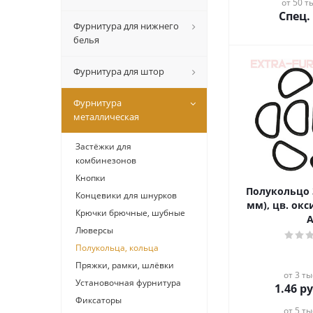
от 50 ты
Спец.
Фурнитура для нижнего
белья
Фурнитура для штор
Фурнитура
металлическая
Застёжки для
комбинезонов
Кнопки
Полукольцо 
Концевики для шнурков
мм), цв. окс
Крючки брючные, шубные
Люверсы
Полукольца, кольца
Пряжки, рамки, шлёвки
от 3 ты
Установочная фурнитура
1.46
ру
Фиксаторы
от 5 ты