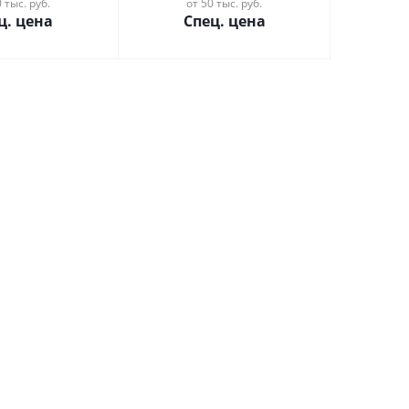
 тыс. руб.
от 50 тыс. руб.
ц. цена
Спец. цена