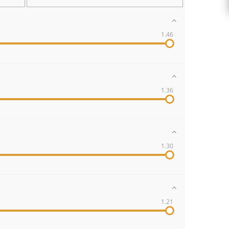
1.46
1.36
1.30
1.21