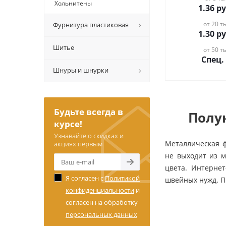
Хольнитены
1.36
ру
от 20 ты
Фурнитура пластиковая
1.30
ру
Шитье
от 50 ты
Спец.
Шнуры и шнурки
Будьте всегда в
Полук
курсе!
Узнавайте о скидках и
Металлическая ф
акциях первым
не выходит из 
цвета. Интернет
Я согласен с
Политикой
швейных нужд. П
конфиденциальности
и
согласен на обработку
персональных данных