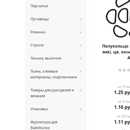
Перчатки
Пуговицы
Резинка
Стропа
Полукольцо 
мм), цв. окс
Тесьма, вьюнчик
Ткань, клеевые
материалы, подплечники
от 3 ты
Товары для рукоделия и
1.25
ру
вязания
от 5 ты
1.16
ру
Упаковка
от 20 ты
1.11
ру
Фурнитура для
бейсболок