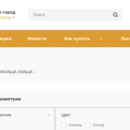
 город
город
кции
Новости
Как купить
Пол
УКОЛЬЦА, КОЛЬЦА
араметрам
жения
Цвет
Никель
Оксид