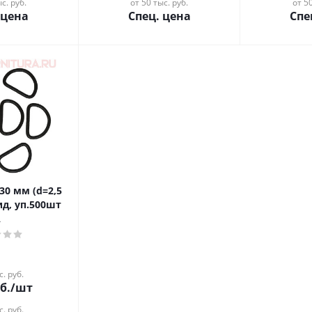
с. руб.
от 50 тыс. руб.
от 50
 цена
Спец. цена
Спе
30 мм (d=2,5
ид, уп.500шт
А
с. руб.
б.
/шт
с. руб.