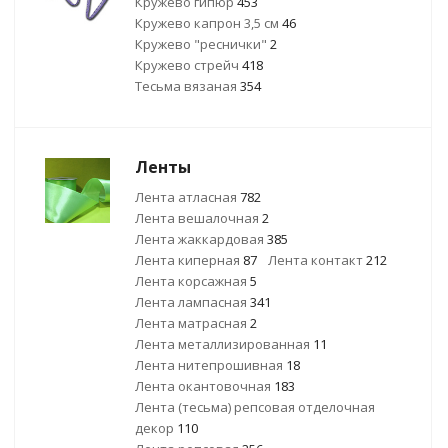
Кружево гипюр
453
Кружево капрон 3,5 см
46
Кружево "реснички"
2
Кружево стрейч
418
Тесьма вязаная
354
Ленты
Лента атласная
782
Лента вешалочная
2
Лента жаккардовая
385
Лента киперная
87
Лента контакт
212
Лента корсажная
5
Лента лампасная
341
Лента матрасная
2
Лента металлизированная
11
Лента нитепрошивная
18
Лента окантовочная
183
Лента (тесьма) репсовая отделочная
декор
110