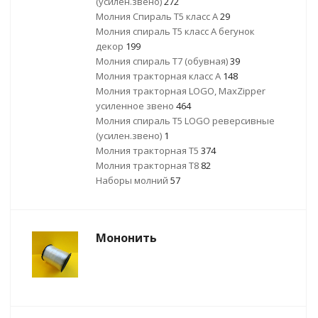
(усилен.звено)
272
Молния Спираль Т5 класс А
29
Молния спираль Т5 класс А бегунок
декор
199
Молния спираль Т7 (обувная)
39
Молния тракторная класс А
148
Молния тракторная LOGO, MaxZipper
усиленное звено
464
Молния спираль Т5 LOGO реверсивные
(усилен.звено)
1
Молния тракторная Т5
374
Молния тракторная Т8
82
Наборы молний
57
Мононить