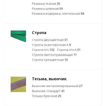
Резинка тканая
35
Резинка шляпная
59
Резинка-вздёржка, плетельная
94
Стропа
Стропа двухцветная
31
Стропа окантовочная А
9
Стропа п/п
132
Стропа п/п А
31
Стропа светоотражающая
11
Стропа трехцветная
10
Тесьма, вьюнчик
Вьюнчик металлизированный
27
Вьюнчик стандарт
41
Тесьма брючная
25