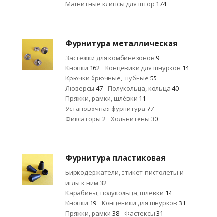
Магнитные клипсы для штор
174
Фурнитура металлическая
Застёжки для комбинезонов
9
Кнопки
162
Концевики для шнурков
14
Крючки брючные, шубные
55
Люверсы
47
Полукольца, кольца
40
Пряжки, рамки, шлёвки
11
Установочная фурнитура
77
Фиксаторы
2
Хольнитены
30
Фурнитура пластиковая
Биркодержатели, этикет-пистолеты и
иглы к ним
32
Карабины, полукольца, шлёвки
14
Кнопки
19
Концевики для шнурков
31
Пряжки, рамки
38
Фастексы
31