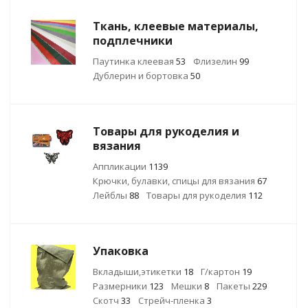
Ткань, клеевые материалы,
подплечники
Паутинка клеевая
53
Флизелин
99
Дублерин и бортовка
50
Товары для рукоделия и
вязания
Аппликации
1139
Крючки, булавки, спицы для вязания
67
Лейблы
88
Товары для рукоделия
112
Упаковка
Вкладыши,этикетки
18
Г/картон
19
Размерники
123
Мешки
8
Пакеты
229
Скотч
33
Стрейч-пленка
3