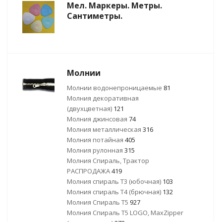
Мел. Маркеры. Метры.
Сантиметры.
Молнии
Молнии водонепроницаемые
81
Молния декоративная
(двухцветная)
121
Молния джинсовая
74
Молния металлическая
316
Молния потайная
405
Молния рулонная
315
Молния Спираль, Трактор
РАСПРОДАЖА
419
Молния спираль Т3 (юбочная)
103
Молния спираль Т4 (брючная)
132
Молния Спираль Т5
927
Молния Спираль Т5 LOGO, MaxZipper