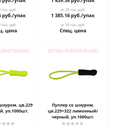
8
руб.
/упак
1 439.58
руб.
/упак
 тыс. руб.
от 20 тыс. руб.
6
руб.
/упак
1 385.16
руб.
/упак
 тыс. руб.
от 50 тыс. руб.
ц. цена
Спец. цена
шнуром, цв.229
Пуллер со шнуром,
, уп.1000шт.
цв.229+322 лимонный/
черный, уп.1000шт.