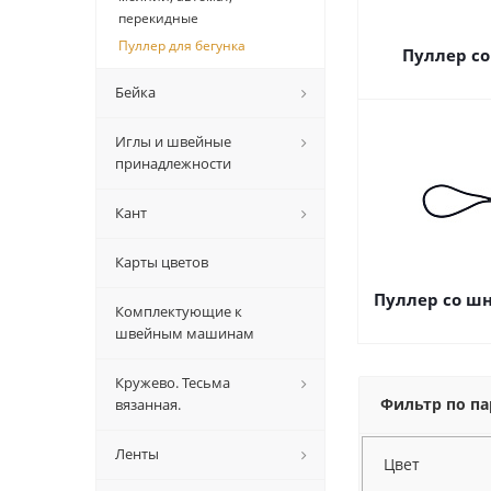
перекидные
Пуллер для бегунка
Пуллер с
Бейка
Иглы и швейные
принадлежности
Кант
Карты цветов
Пуллер со шн
Комплектующие к
швейным машинам
Кружево. Тесьма
Фильтр по п
вязанная.
Ленты
Цвет