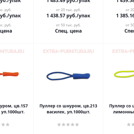
уб.
/упак
1 485.49
руб.
/упак
1 439.5
с. руб.
от 20 тыс. руб.
от 20
уб.
/упак
1 438.57
руб.
/упак
1 385.1
с. руб.
от 50 тыс. руб.
от 50
 цена
Спец. цена
Спе
уром, цв.157
Пуллер со шнуром, цв.213
Пуллер со 
 уп.1000шт.
василек, уп.1000шт.
лимонный