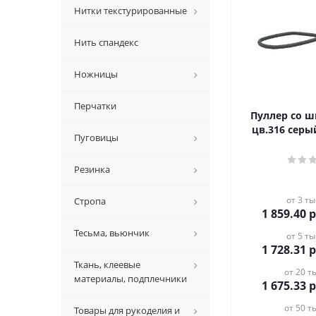
Нитки текстурированные
Нить спандекс
Ножницы
Перчатки
Пуллер со ш
цв.316 серы
Пуговицы
Резинка
от 3 ты
Стропа
1 859.40
р
Тесьма, вьюнчик
от 5 ты
1 728.31
р
Ткань, клеевые
от 20 ты
материалы, подплечники
1 675.33
р
от 50 ты
Товары для рукоделия и