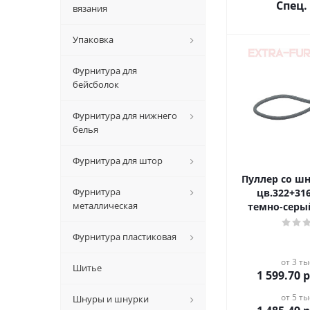
Спец.
вязания
Упаковка
Фурнитура для
бейсболок
Фурнитура для нижнего
белья
Фурнитура для штор
Пуллер со шн
Фурнитура
цв.322+31
металлическая
темно-серы
Фурнитура пластиковая
от 3 ты
Шитье
1 599.70
р
от 5 ты
Шнуры и шнурки