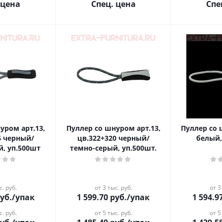
 цена
Спец. цена
Спе
уром арт.13,
Пуллер со шнуром арт.13,
Пуллер со 
6 черный/
цв.322+320 черный/
белый,
й, уп.500шт
темно-серый, уп.500шт.
с. руб.
от 3 тыс. руб.
от 3
уб.
/упак
1 599.70
руб.
/упак
1 594.9
с. руб.
от 5 тыс. руб.
от 5