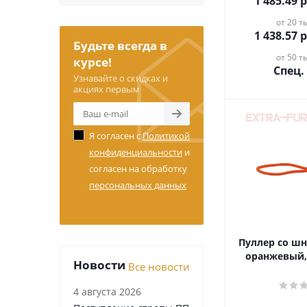
1 485.49
р
от 20 ты
1 438.57
р
Будьте всегда в
от 50 ты
курсе!
Спец.
Узнавайте о скидках и
акциях первым
Я согласен с
Политикой
конфиденциальности
и
согласен на обработку
персональных данных
Пуллер со шн
оранжевый,
Новости
Все новости
4 августа 2026