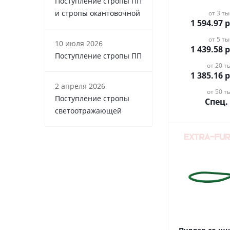
Поступление стропы ПП
и стропы окантовочной
от 3 ты
1 594.97
р
от 5 ты
10 июля 2026
1 439.58
р
Поступление стропы ПП
от 20 ты
1 385.16
р
2 апреля 2026
от 50 ты
Поступление стропы
Спец.
светоотражающей